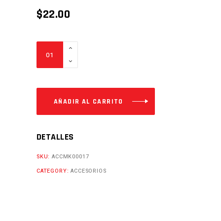
$
22.00
ADHESIVO
LONCIN
CR5
PRO
VE/NE
AÑADIR AL CARRITO
Cantidad
DETALLES
SKU:
ACCMK00017
CATEGORY:
ACCESORIOS