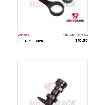
MOTOR1
SKU: M1CHMK00076
$
10.00
BIELA P15 CG200
AÑADIR AL CARRITO