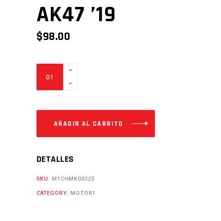
AK47 ’19
$
98.00
AMORTIGUADOR
39CM
FACTORY
FX250
AK47
AÑADIR AL CARRITO
'19
Cantidad
DETALLES
SKU:
M1CHMK00225
CATEGORY:
MOTOR1