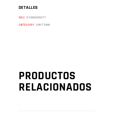
NE
DETALLES
Cantidad
SKU:
DYMK000077
CATEGORY:
DAYTONA
PRODUCTOS
RELACIONADOS