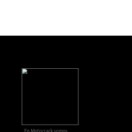
En
Motocrack
somos