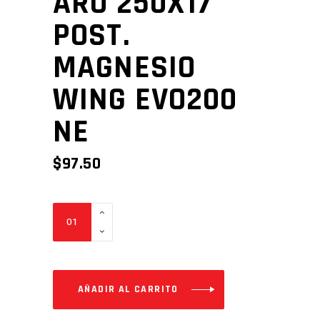
ARO 250X17
POST.
MAGNESIO
WING EVO200
NE
$
97.50
ARO
250X17
POST.
MAGNESIO
WING
AÑADIR AL CARRITO
EVO200