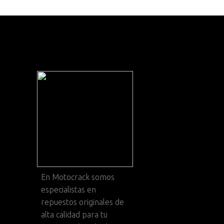
En
Motocrack
somos
especialistas en
repuestos originales de
alta calidad para tu