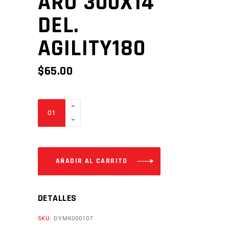
ARO 300X14
DEL.
AGILITY180
$
65.00
ARO
300X14
DEL.
AGILITY180
Cantidad
AÑADIR AL CARRITO
DETALLES
SKU:
DYMK000107