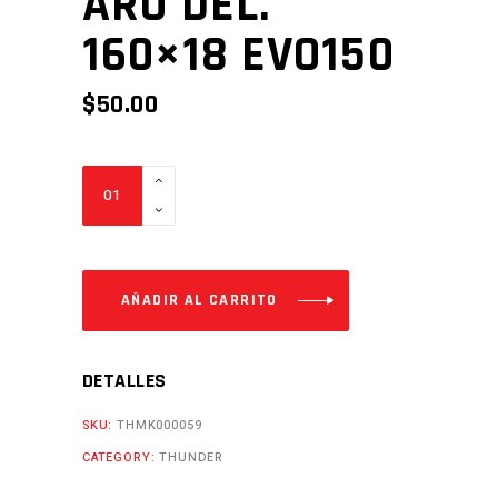
ARO DEL.
160×18 EVO150
$
50.00
ARO
DEL.
160x18
EVO150
Cantidad
AÑADIR AL CARRITO
DETALLES
SKU:
THMK000059
CATEGORY:
THUNDER