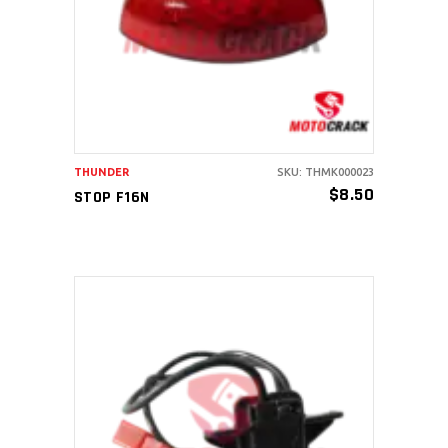
AÑADIR AL CARRITO
THUNDER
SKU: THMK000023
$
8.50
STOP F16N
AÑADIR AL CARRITO