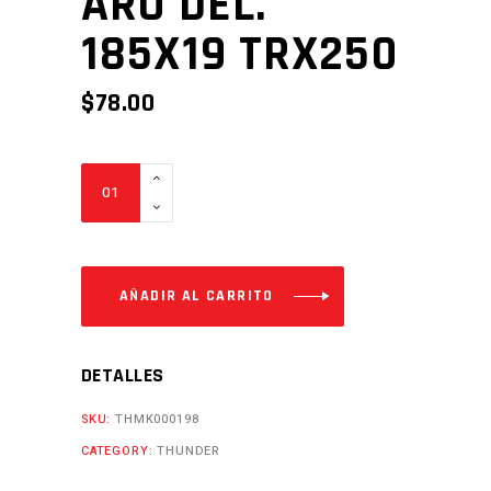
ARO DEL.
185X19 TRX250
$
78.00
ARO
DEL.
185X19
TRX250
Cantidad
AÑADIR AL CARRITO
DETALLES
SKU:
THMK000198
CATEGORY:
THUNDER