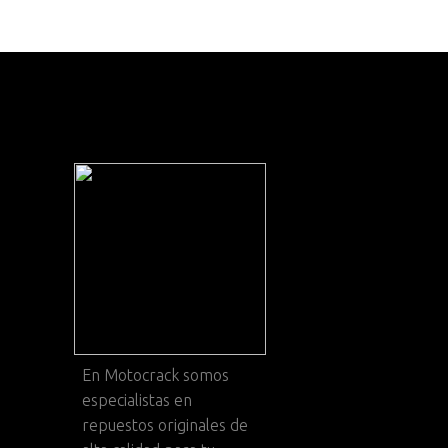
En
Motocrack
somos
especialistas en
repuestos originales de