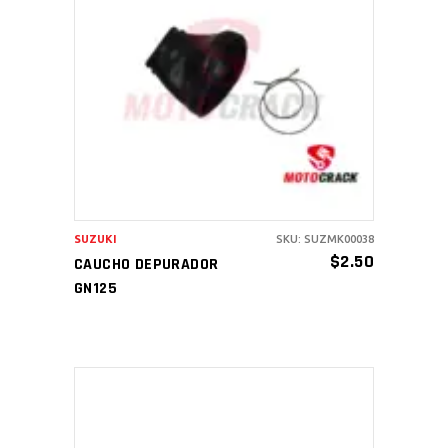
AÑADIR AL CARRITO
SUZUKI
SKU: SUZMK00038
$
2.50
CAUCHO DEPURADOR
GN125