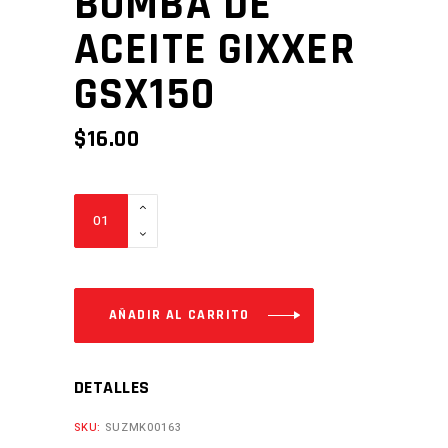
BOMBA DE
ACEITE GIXXER
GSX150
$
16.00
BOMBA
DE
ACEITE
GIXXER
GSX150
AÑADIR AL CARRITO
Cantidad
DETALLES
SKU:
SUZMK00163