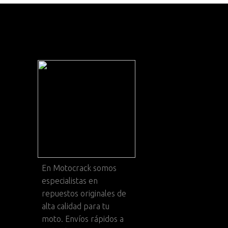
En
Motocrack
somos
especialistas en
repuestos originales de
alta calidad para tu
moto. Envíos rápidos a