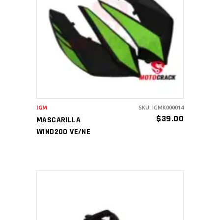
AÑADIR AL CARRITO
IGM
SKU: IGMK000014
$
39.00
MASCARILLA
WIND200 VE/NE