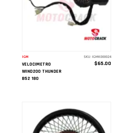
AÑADIR AL CARRITO
IGM
SKU: IGMK000024
$
65.00
VELOCIMETRO
WIND200 THUNDER
B52 180