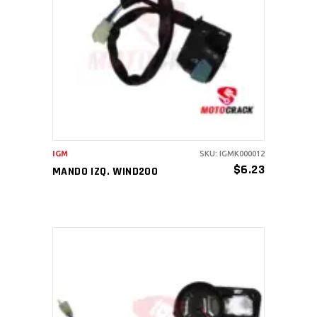
AÑADIR AL CARRITO
IGM
SKU: IGMK000012
$
6.23
MANDO IZQ. WIND200