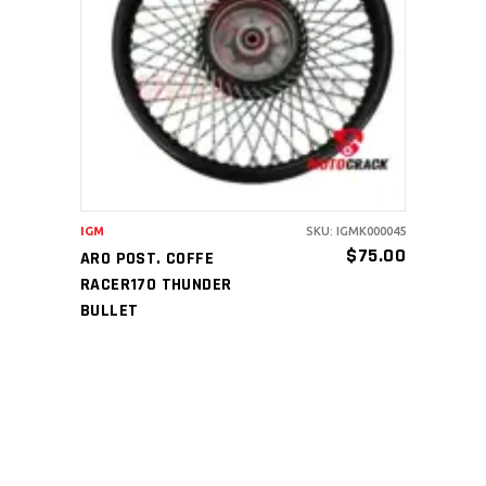
AÑADIR AL CARRITO
IGM
SKU: IGMK000045
$
75.00
ARO POST. COFFE
RACER170 THUNDER
BULLET