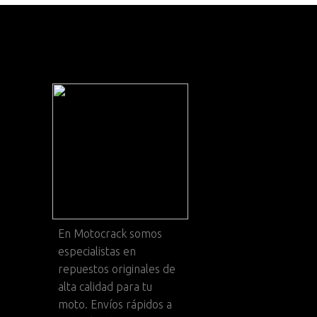
En
Motocrack
somos
especialistas en
repuestos originales de
alta calidad para tu
moto. Envíos rápidos a