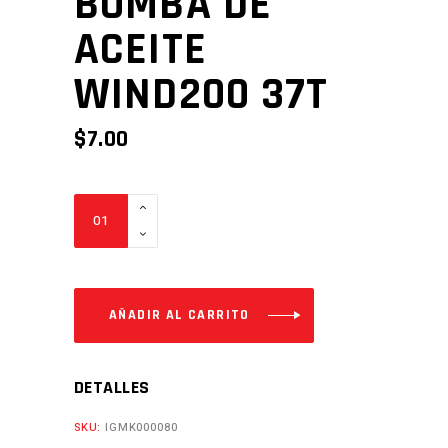
BOMBA DE
ACEITE
WIND200 37T
$
7.00
BOMBA
DE
ACEITE
WIND200
37T
AÑADIR AL CARRITO
Cantidad
DETALLES
SKU:
IGMK000080