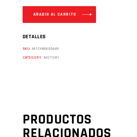
DEL.
SKR
AÑADIR AL CARRITO
M1R
NAZCA200
DETALLES
NAZC250
PLATA
SKU:
M1CHMK00649
C/MANIJA
CATEGORY:
MOTOR1
Cantidad
PRODUCTOS
RELACIONADOS