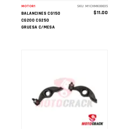
MOTOR1
SKU: M1CHMK00035
$
11.00
BALANCINES CG150
CG200 CG250
GRUESA C/MESA
AÑADIR AL CARRITO