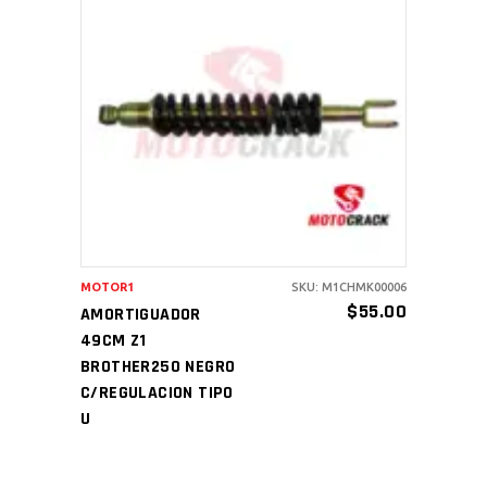
AÑADIR AL CARRITO
MOTOR1
SKU: M1CHMK00006
$
55.00
AMORTIGUADOR
49CM Z1
BROTHER250 NEGRO
C/REGULACION TIPO
U