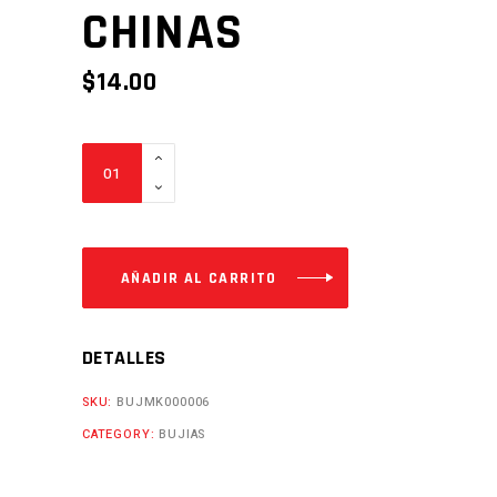
CHINAS
$
14.00
BUJIA
DENSO
HIRIDIUM
IX24ES-
U
AÑADIR AL CARRITO
D8EA
CHINAS
DETALLES
Cantidad
SKU:
BUJMK000006
CATEGORY:
BUJIAS