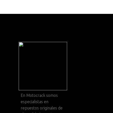
En
Motocrack
somos
especialistas en
repuestos originales de