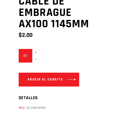
CABLE DE
EMBRAGUE
AX100 1145MM
$
2.00
CABLE
DE
EMBRAGUE
AX100
1145MM
AÑADIR AL CARRITO
Cantidad
DETALLES
SKU:
SUZMK00082