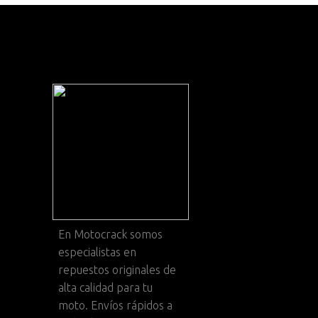
En
Motocrack
somos
especialistas en
repuestos originales de
alta calidad para tu
moto. Envíos rápidos a