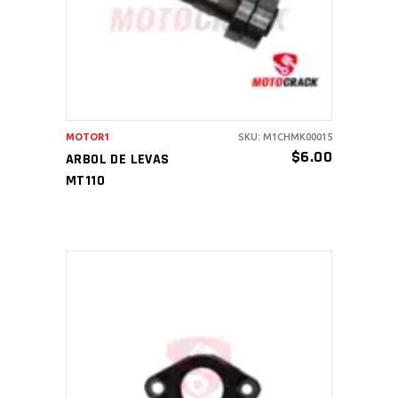
MOTOR1
SKU: M1CHMK00015
$
6.00
ARBOL DE LEVAS
MT110
AÑADIR AL CARRITO