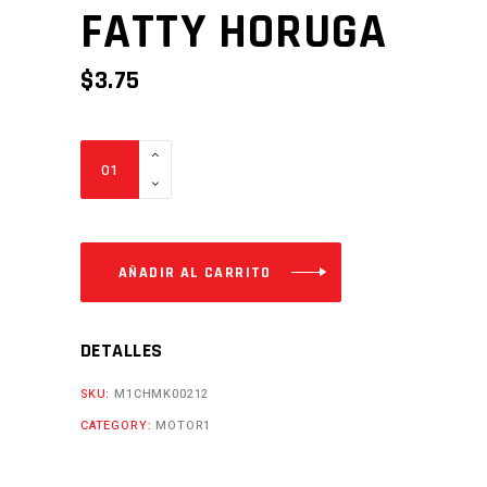
FATTY HORUGA
$
3.75
CADENILLA
3X2X90L
GY6150
JOY
FATTY
AÑADIR AL CARRITO
HORUGA
Cantidad
DETALLES
SKU:
M1CHMK00212
CATEGORY:
MOTOR1