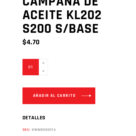
CAMPANA DE
ACEITE KL202
S200 S/BASE
$
4.70
CAMPANA
DE
ACEITE
KL202
S200
AÑADIR AL CARRITO
S/BASE
Cantidad
DETALLES
SKU:
KWMK000016