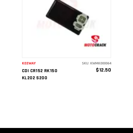
AÑADIR AL CARRITO
KEEWAY
SKU: KWMK000064
$
12.50
CDI CR152 RK150
KL202 S200