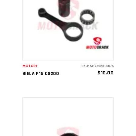
AÑADIR AL CARRITO
MOTOR1
SKU: M1CHMK00076
$
10.00
BIELA P15 CG200