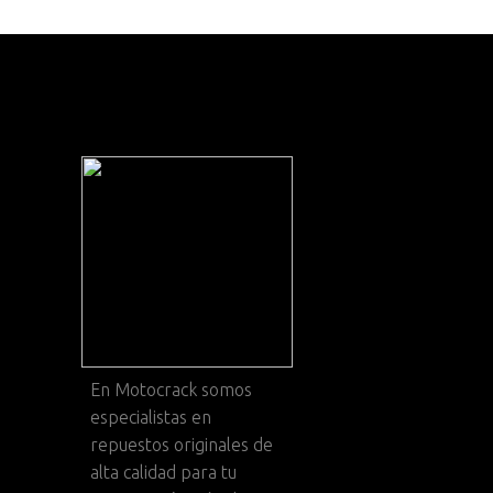
En
Motocrack
somos
especialistas en
repuestos originales de
alta calidad para tu