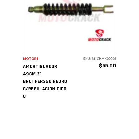
AÑADIR AL CARRITO
MOTOR1
SKU: M1CHMK00006
$
55.00
AMORTIGUADOR
49CM Z1
BROTHER250 NEGRO
C/REGULACION TIPO
U