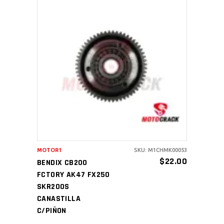
AÑADIR AL CARRITO
MOTOR1
SKU: M1CHMK00053
$
22.00
BENDIX CB200
FCTORY AK47 FX250
SKR200S
CANASTILLA
C/PIÑON