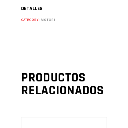
PISTON
DETALLES
69MM
GRIS
CATEGORY:
MOTOR1
Cantidad
PRODUCTOS
RELACIONADOS