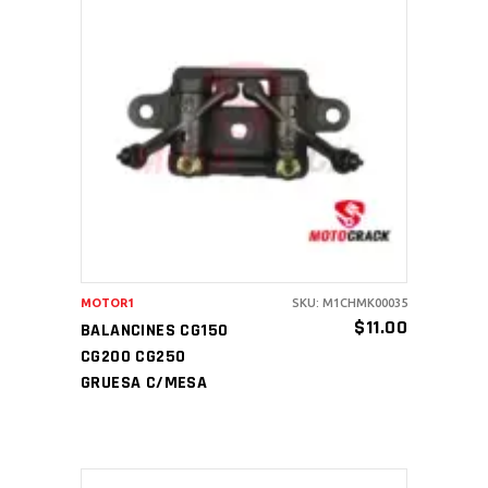
AÑADIR AL CARRITO
MOTOR1
SKU: M1CHMK00035
$
11.00
BALANCINES CG150
CG200 CG250
GRUESA C/MESA