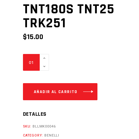
TNT180S TNT25
TRK251
$
15.00
CAUCHO
DE
CATALINA
TNT135
TNT180S
AÑADIR AL CARRITO
TNT25
TRK251
DETALLES
Cantidad
SKU:
BLLMK00046
CATEGORY:
BENELLI