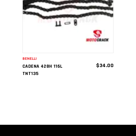
AÑADIR AL CARRITO
BENELLI
$
34.00
CADENA 428H 116L
TNT135