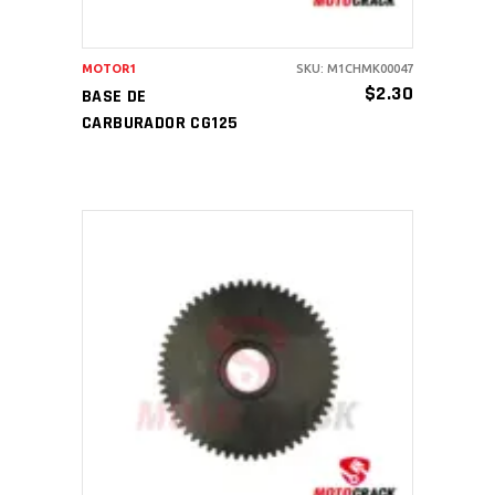
MOTOR1
SKU: M1CHMK00047
$
2.30
BASE DE
CARBURADOR CG125
AÑADIR AL CARRITO