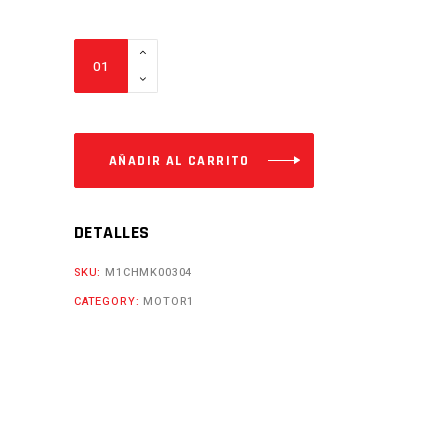
CDI
5P
MT110
CUADRADO
Cantidad
AÑADIR AL CARRITO
DETALLES
SKU:
M1CHMK00304
CATEGORY:
MOTOR1