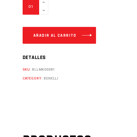
CDI
5P
TNT150
Cantidad
AÑADIR AL CARRITO
DETALLES
SKU:
BLLMK00081
CATEGORY:
BENELLI