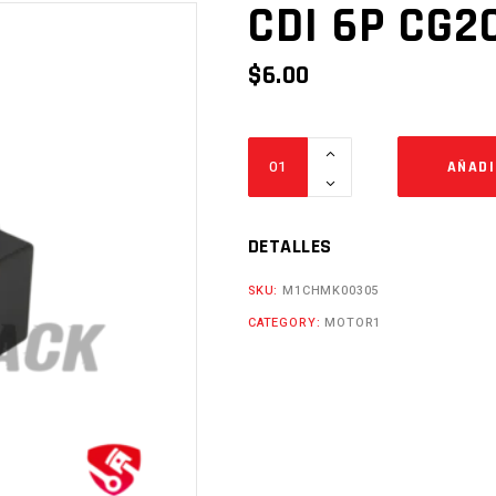
CDI 6P CG
$
6.00
CDI
AÑADI
6P
CG200
CUADRADO
DETALLES
Cantidad
SKU:
M1CHMK00305
CATEGORY:
MOTOR1