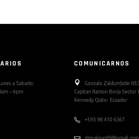
ARIOS
COMUNICARNOS
Lunes a Sabado:
Gonzalo Zaldumbide N53
8am – 6pm
Capitan Ramon Borja Sector 
Kennedy Quito- Ecuador
+593 98 410 6367
dmsalinas89@gmail.com