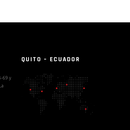
QUITO – ECUADOR
-69 y
La