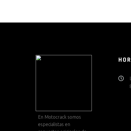
HOR
En
Motocrack
somos
especialistas en