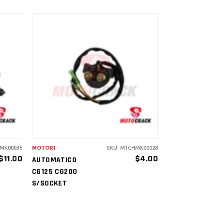
AÑADIR AL
CARRITO
MK00035
MOTOR1
SKU: M1CHMK00028
$
11.00
$
4.00
AUTOMATICO
CG125 CG200
S/SOCKET