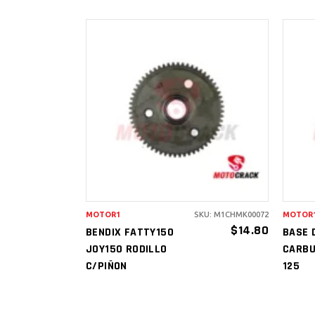
AÑADIR AL
CARRITO
MOTOR1
SKU: M1CHMK00072
MOTOR
$
14.80
BENDIX FATTY150
BASE 
JOY150 RODILLO
CARBU
C/PIÑON
125