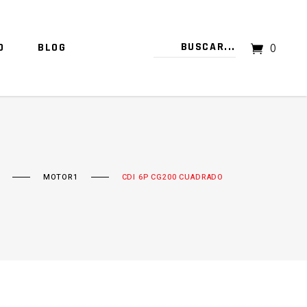
O
BLOG
0
TU CARRITO ESTÁ VACÍO.
MOTOR1
CDI 6P CG200 CUADRADO