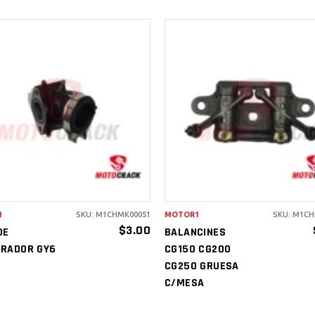
AÑADIR AL
AÑADIR AL
CARRITO
CARRITO
1
SKU: M1CHMK00051
MOTOR1
SKU: M1CH
$
3.00
DE
BALANCINES
RADOR GY6
CG150 CG200
CG250 GRUESA
C/MESA