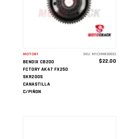
AÑADIR AL CARRITO
MOTOR1
SKU: M1CHMK00053
$
22.00
BENDIX CB200
FCTORY AK47 FX250
SKR200S
CANASTILLA
C/PIÑON