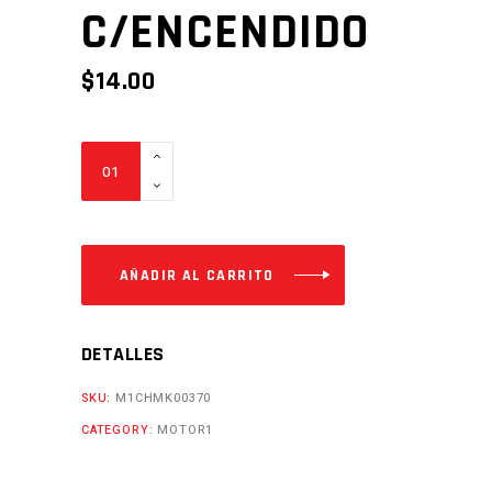
C/ENCENDIDO
$
14.00
CORONILLA
8MX3H
SKR200
CB200
CB250
AÑADIR AL CARRITO
C/ENCENDIDO
Cantidad
DETALLES
SKU:
M1CHMK00370
CATEGORY:
MOTOR1