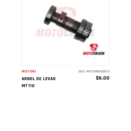
AÑADIR AL CARRITO
MOTOR1
SKU: M1CHMK00015
$
6.00
ARBOL DE LEVAS
MT110