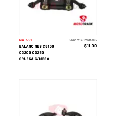
MOTOR1
SKU: M1CHMK00035
$
11.00
BALANCINES CG150
CG200 CG250
GRUESA C/MESA