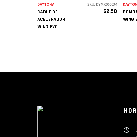
DAYTONA
SKU: DYMK000034
DAYTO
$
2.50
CABLE DE
BOMBA
ACELERADOR
WING 
WING EVO II
HOR