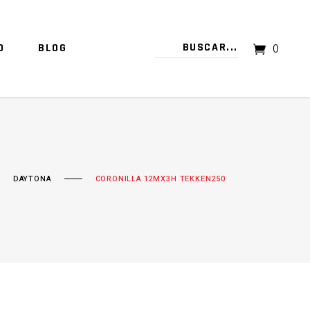
O
BLOG
0
TU CARRITO ESTÁ VACÍO.
DAYTONA
CORONILLA 12MX3H TEKKEN250