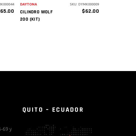
MK000044
DAYTONA
SKU: DYMK000009
$
65.00
$
62.00
CILINDRO WOLF
200 (KIT)
QUITO – ECUADOR
-69 y