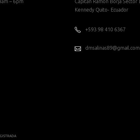
8am – 6pm
Capitan Ramon Borja Sector 
Kennedy Quito- Ecuador
+593 98 410 6367
dmsalinas89@gmail.com
GISTRADA