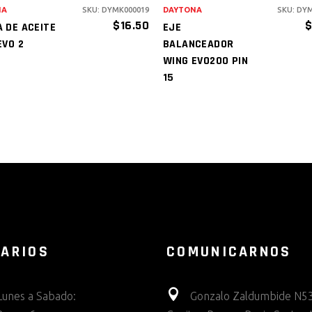
NA
SKU: DYMK000019
DAYTONA
SKU: DY
$
16.50
 DE ACEITE
EJE
EVO 2
BALANCEADOR
WING EVO200 PIN
15
ARIOS
COMUNICARNOS
Lunes a Sabado:
Gonzalo Zaldumbide N53