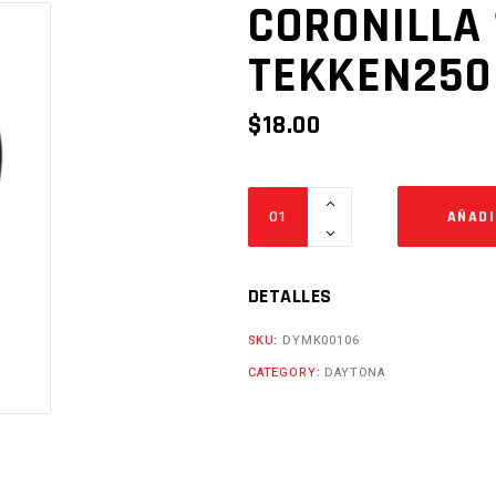
CORONILLA
TEKKEN250
$
18.00
CORONILLA
AÑADI
12MX3H
TEKKEN250
Cantidad
DETALLES
SKU:
DYMK00106
CATEGORY:
DAYTONA