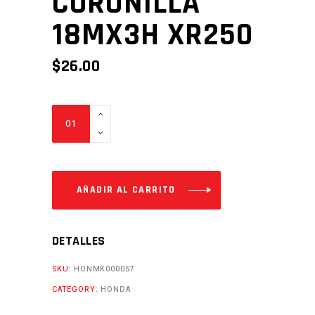
CORONILLA
18MX3H XR250
$
26.00
CORONILLA
18MX3H
XR250
Cantidad
AÑADIR AL CARRITO
DETALLES
SKU:
HONMK000057
CATEGORY:
HONDA