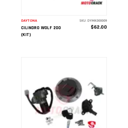
DAYTONA
SKU: DYMK000009
$
62.00
CILINDRO WOLF 200
(KIT)
AÑADIR AL CARRITO