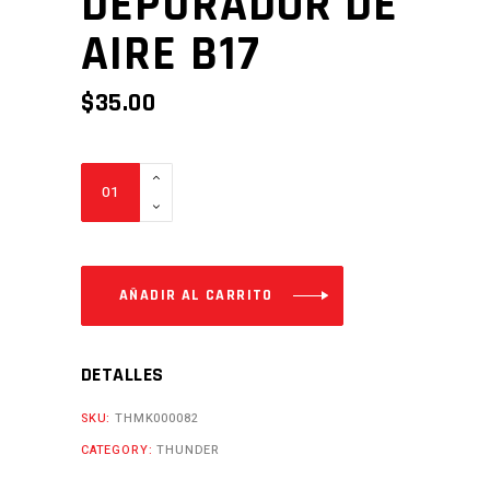
DEPURADOR DE
AIRE B17
$
35.00
DEPURADOR
DE
AIRE
B17
Cantidad
AÑADIR AL CARRITO
DETALLES
SKU:
THMK000082
CATEGORY:
THUNDER