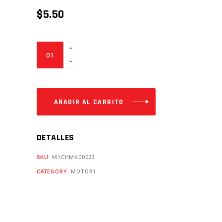
$
5.50
DIRECCIONAL
POST.
FATTY150
PAR
Cantidad
AÑADIR AL CARRITO
DETALLES
SKU:
M1CHMK00033
CATEGORY:
MOTOR1