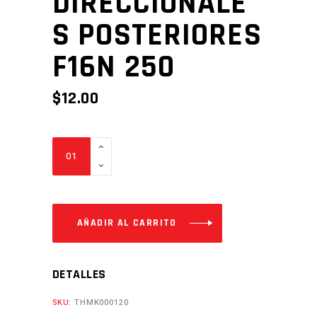
DIRECCIONALE
S POSTERIORES
F16N 250
$
12.00
DIRECCIONALES
POSTERIORES
F16N
250
Cantidad
AÑADIR AL CARRITO
DETALLES
SKU:
THMK000120