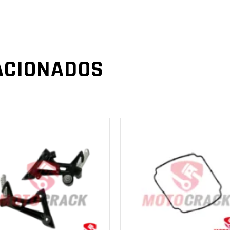
FR370
Cantidad
ACIONADOS
AÑADIR AL
AÑADIR AL
CARRITO
CARRITO