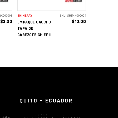
MK000001
SHINERAY
SKU: SHIMK000004
$
3.00
$
10.00
EMPAQUE CAUCHO
TAPA DE
CABEZOTE CHIEF II
QUITO – ECUADOR
-69 y