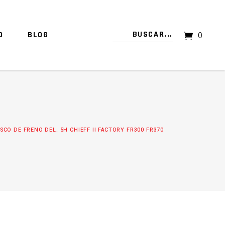
O
BLOG
0
TU CARRITO ESTÁ VACÍO.
ISCO DE FRENO DEL. 5H CHIEFF II FACTORY FR300 FR370