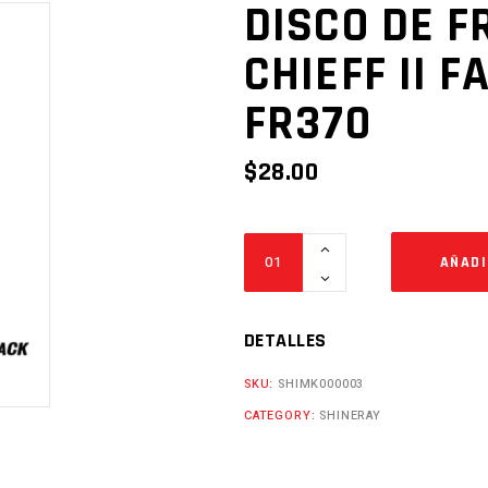
DISCO DE F
CHIEFF II 
FR370
$
28.00
DISCO
AÑADI
DE
FRENO
DEL.
DETALLES
5H
SKU:
SHIMK000003
CHIEFF
CATEGORY:
SHINERAY
II
FACTORY
FR300