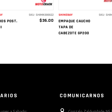
AY
SKU: SHIMK000022
SHINERAY
SKU: SHI
$
36.00
BOS POST.
EMPAQUE CAUCHO
II
TAPA DE
CABEZOTE GP200
ARIOS
COMUNICARNOS
Lunes a Sabado:
Gonzalo Zaldumbide N53