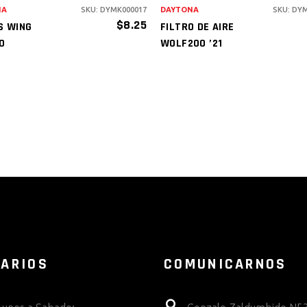
NA
SKU: DYMK000017
DAYTONA
SKU: DY
$
8.25
S WING
FILTRO DE AIRE
0
WOLF200 ’21
ARIOS
COMUNICARNOS