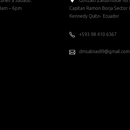
Lunes a Sabado:
Gonzalo Zaldumbide N53
8am – 6pm
Capitan Ramon Borja Sector 
Kennedy Quito- Ecuador
+593 98 410 6367
dmsalinas89@gmail.com