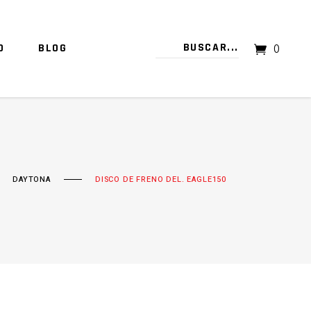
O
BLOG
0
TU CARRITO ESTÁ VACÍO.
DAYTONA
DISCO DE FRENO DEL. EAGLE150