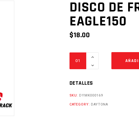
DISCO DE F
EAGLE150
$
18.00
DISCO
AÑADI
DE
FRENO
DEL.
DETALLES
EAGLE150
SKU:
DYMK000169
Cantidad
CATEGORY:
DAYTONA