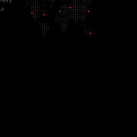
-69 y
La