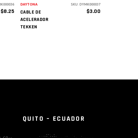
MK000036
DAYTONA
SKU: DYMK000037
$
8.25
$
3.00
CABLE DE
ACELERADOR
TEKKEN
QUITO – ECUADOR