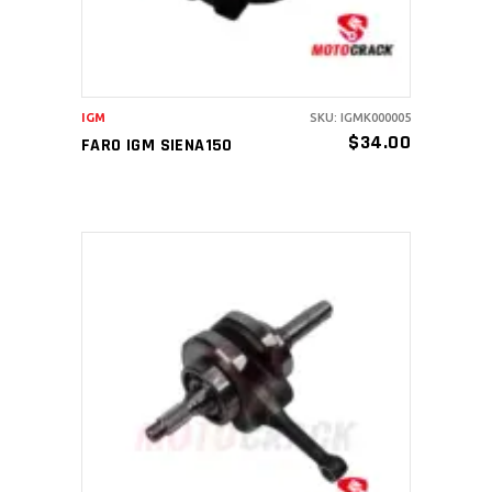
IGM
SKU: IGMK000005
$
34.00
FARO IGM SIENA150
AÑADIR AL CARRITO