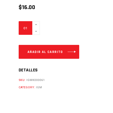
$
16.00
DISCO
DE
FRENO
POST.
6H
AÑADIR AL CARRITO
WIND200
Cantidad
DETALLES
SKU:
IGMK000061
CATEGORY:
IGM