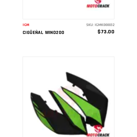
IGM
SKU: IGMK000032
$
73.00
CIGÜEÑAL WIND200
AÑADIR AL CARRITO