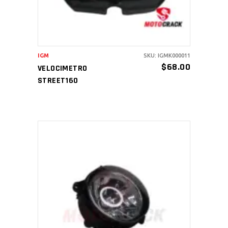
IGM
SKU: IGMK000011
$
68.00
VELOCIMETRO
STREET160
AÑADIR AL CARRITO