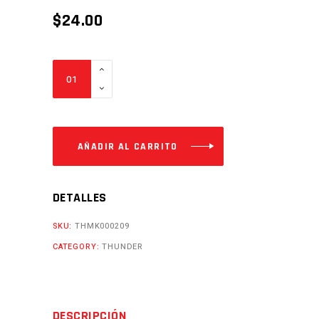
$
24.00
DISCO
DE
FRENO
POST.
MVA200
AÑADIR AL CARRITO
Cantidad
DETALLES
SKU:
THMK000209
CATEGORY:
THUNDER
DESCRIPCIÓN