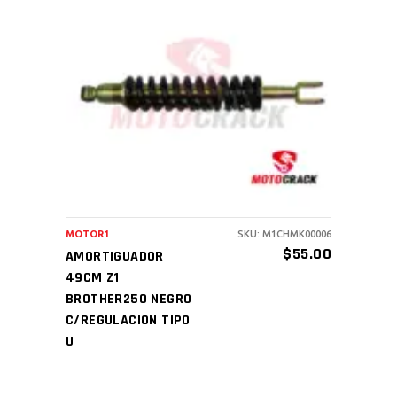
AÑADIR AL CARRITO
MOTOR1
SKU: M1CHMK00006
$
55.00
AMORTIGUADOR
49CM Z1
BROTHER250 NEGRO
C/REGULACION TIPO
U