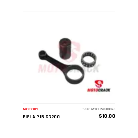
AÑADIR AL CARRITO
MOTOR1
SKU: M1CHMK00076
$
10.00
BIELA P15 CG200