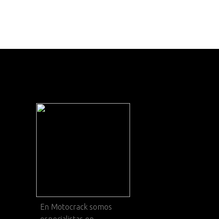
En
Motocrack
somos
especialistas en