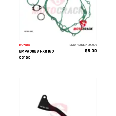
AÑADIR AL CARRITO
HONDA
SKU: HONMK000009
$
6.00
EMPAQUES NXR160
CG160