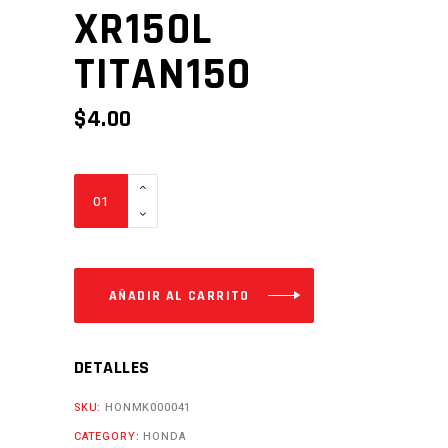
XR150L
TITAN150
$
4.00
EMPAQUE
CAUCHO
DE
CABEZOTE
XR150L
AÑADIR AL CARRITO
TITAN150
Cantidad
DETALLES
SKU:
HONMK000041
CATEGORY:
HONDA