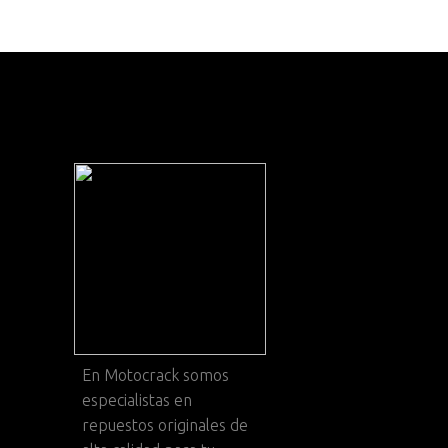
En
Motocrack
somos
especialistas en
repuestos originales de