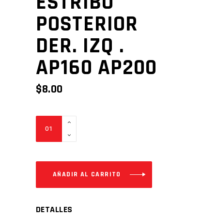
ESTRIBO
POSTERIOR
DER. IZQ .
AP160 AP200
$
8.00
ESTRIBO
POSTERIOR
DER.
IZQ
.
AÑADIR AL CARRITO
AP160
AP200
DETALLES
Cantidad