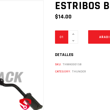
ESTRIBOS 
$
14.00
ESTRIBOS
AÑADI
B52
Cantidad
DETALLES
SKU:
THMK000158
CATEGORY:
THUNDER