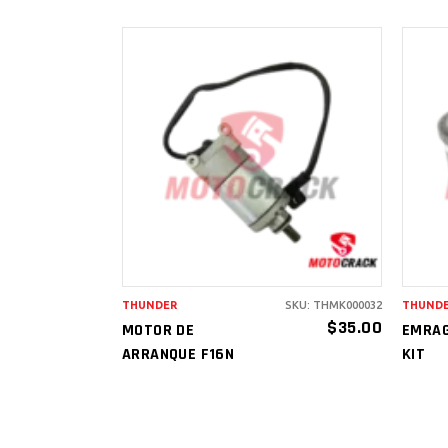
AÑADIR AL
CARRITO
THUNDER
SKU: THMK000032
THUND
$
35.00
MOTOR DE
EMRAG
ARRANQUE F16N
KIT