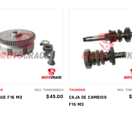
AÑADIR AL
AÑADIR AL
CARRITO
CARRITO
ER
SKU: THMK000014
THUNDER
SKU: TH
$
45.00
UE F16 M3
CAJA DE CAMBIOS
F16 M3