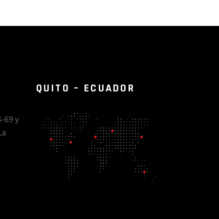
QUITO – ECUADOR
-69 y
La