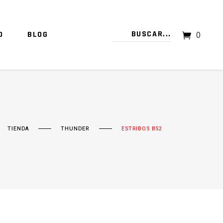
O
BLOG
0
TU CARRITO ESTÁ VACÍO.
TIENDA
THUNDER
ESTRIBOS B52