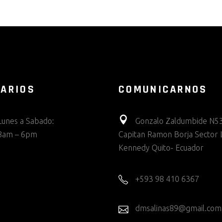
ARIOS
COMUNICARNOS
Lunes a Sabado:
Gonzalo Zaldumbide N53
8am – 6pm
Capitan Ramon Borja Sector 
Kennedy Quito- Ecuador
+593 98 410 6367
dmsalinas89@gmail.com