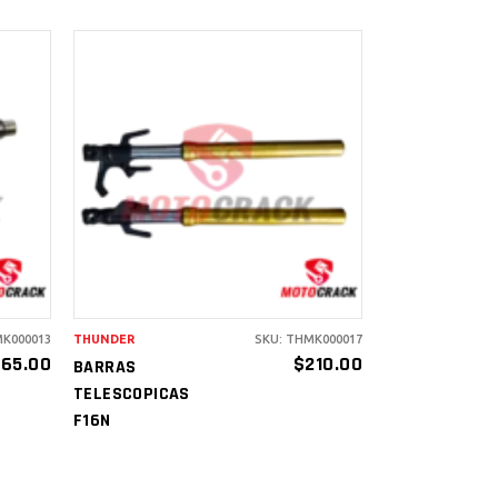
AÑADIR AL
CARRITO
MK000013
THUNDER
SKU: THMK000017
$
65.00
$
210.00
BARRAS
TELESCOPICAS
F16N