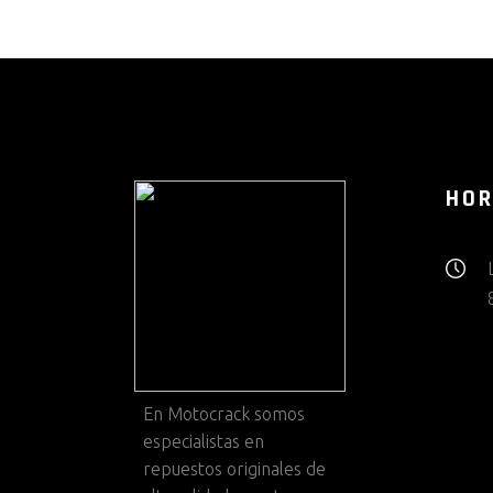
HOR
En
Motocrack
somos
especialistas en
repuestos originales de