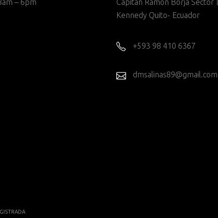
8am – 6pm
Capitan Ramon Borja Sector 
Kennedy Quito- Ecuador
+593 98 410 6367
dmsalinas89@gmail.com
GISTRADA