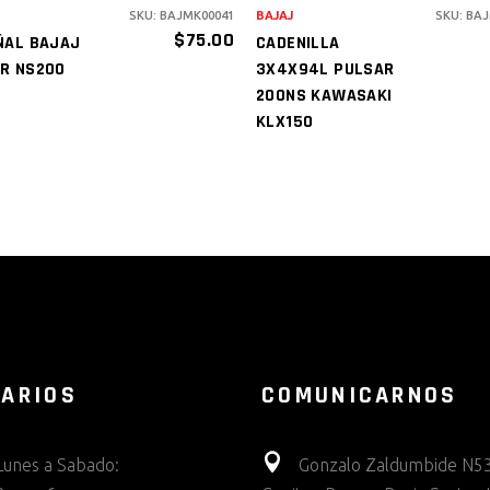
SKU: BAJMK00041
BAJAJ
SKU: BA
$
75.00
ÑAL BAJAJ
CADENILLA
R NS200
3X4X94L PULSAR
200NS KAWASAKI
KLX150
ARIOS
COMUNICARNOS
Lunes a Sabado:
Gonzalo Zaldumbide N53