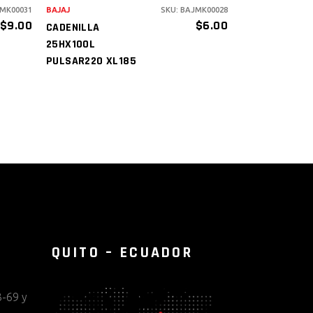
JMK00031
BAJAJ
SKU: BAJMK00028
$
9.00
$
6.00
CADENILLA
25HX100L
PULSAR220 XL185
QUITO – ECUADOR
-69 y