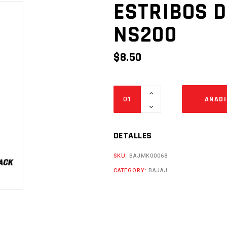
ESTRIBOS D
NS200
$
8.50
ESTRIBOS
AÑADI
DEL.
PULSAR
NS200
DETALLES
Cantidad
SKU:
BAJMK00068
CATEGORY:
BAJAJ