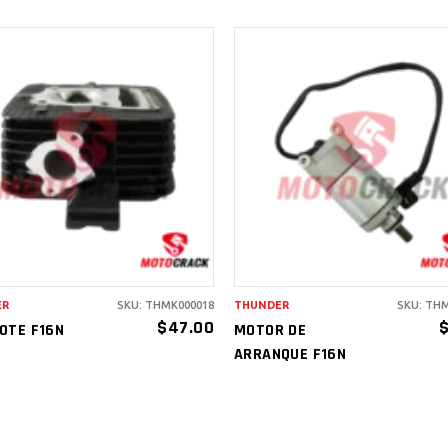
AÑADIR AL
AÑADIR AL
CARRITO
CARRITO
ER
SKU: THMK000018
THUNDER
SKU: TH
$
47.00
OTE F16N
MOTOR DE
ARRANQUE F16N