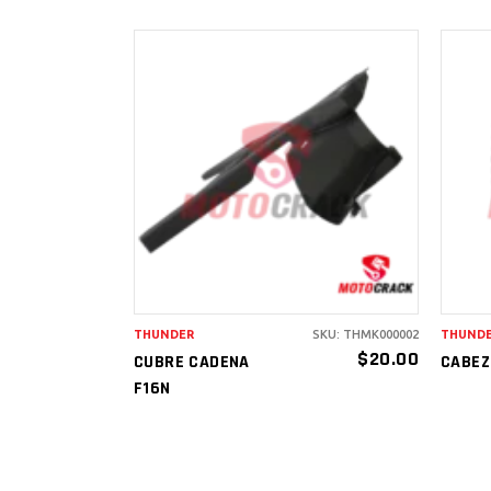
AÑADIR AL
CARRITO
THUNDER
SKU: THMK000002
THUND
$
20.00
CUBRE CADENA
CABEZ
F16N