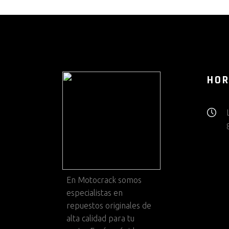
HOR
En
Motocrack
somos
especialistas en
repuestos originales de
alta calidad para tu