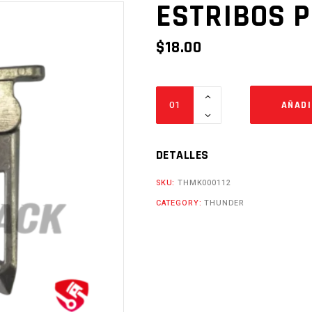
ESTRIBOS P
$
18.00
ESTRIBOS
AÑADI
POST.
B17
Cantidad
DETALLES
SKU:
THMK000112
CATEGORY:
THUNDER