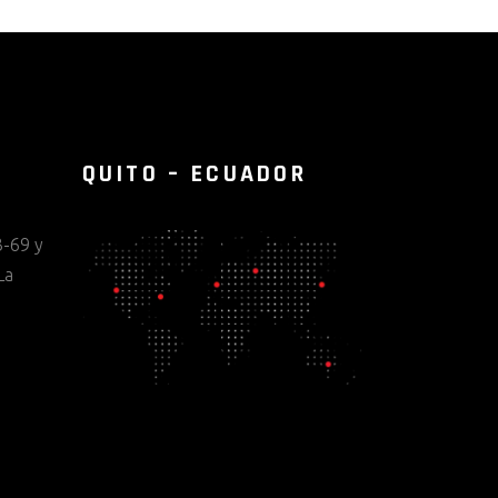
QUITO – ECUADOR
-69 y
La