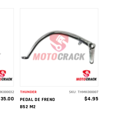
AÑADIR AL
CARRITO
MK000032
THUNDER
SKU: THMK000007
$
35.00
$
4.95
PEDAL DE FRENO
B52 M2