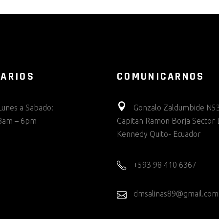
ARIOS
COMUNICARNOS
Lunes a Sabado:
Gonzalo Zaldumbide N53
8am – 6pm
Capitan Ramon Borja Sector 
Kennedy Quito- Ecuador
+593 98 410 6367
dmsalinas89@gmail.com