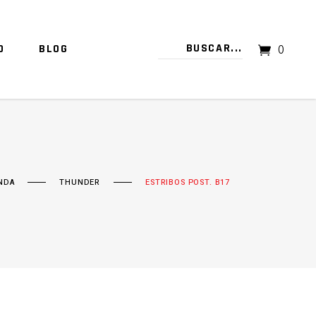
O
BLOG
0
TU CARRITO ESTÁ VACÍO.
NDA
THUNDER
ESTRIBOS POST. B17