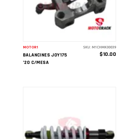
MOTOR1
SKU: M1CHMK00039
$
10.00
BALANCINES JOY175
’20 C/MESA
AÑADIR AL CARRITO