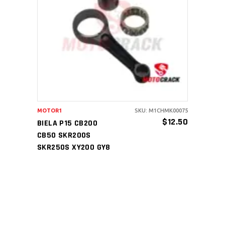
AÑADIR AL CARRITO
MOTOR1
SKU: M1CHMK00075
$
12.50
BIELA P15 CB200
CB50 SKR200S
SKR250S XY200 GY8