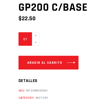
GP200 C/BASE
$
22.50
ESTRIBOS
POST.
SHINERAY
GP200
C/BASE
AÑADIR AL CARRITO
Cantidad
DETALLES
SKU:
M1CHMK00061
CATEGORY:
MOTOR1