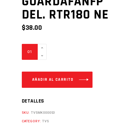
GUARDAFANFP
DEL. RTR180 NE
$
38.00
GUARDAFANFP
DEL.
RTR180
NE
Cantidad
AÑADIR AL CARRITO
DETALLES
SKU:
TVSMK000053
CATEGORY:
TVS