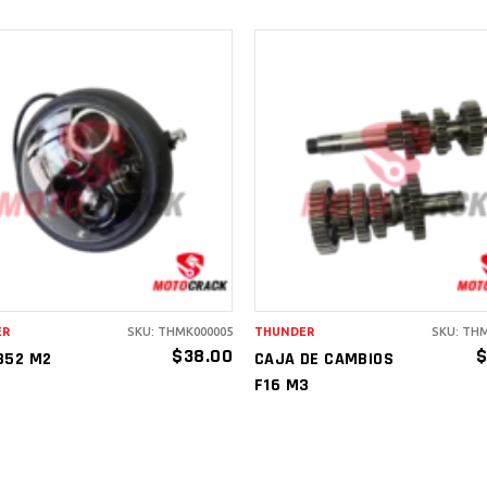
AÑADIR AL
AÑADIR AL
CARRITO
CARRITO
ER
SKU: THMK000005
THUNDER
SKU: TH
$
38.00
B52 M2
CAJA DE CAMBIOS
F16 M3