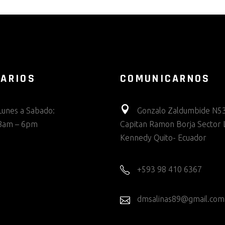
ARIOS
COMUNICARNOS
Lunes a Sabado:
Gonzalo Zaldumbide N53
8am – 6pm
Capitan Ramon Borja Sector 
Kennedy Quito- Ecuador
+593 98 410 6367
dmsalinas89@gmail.com