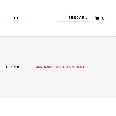
O
BLOG
0
TU CARRITO ESTÁ VACÍO.
THUNDER
GUARDAFANGO DEL. GR VE SR71