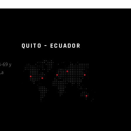
QUITO – ECUADOR
-69 y
La