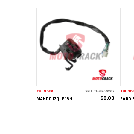
AÑADIR AL
CARRITO
THUNDER
SKU: THMK000029
THUND
$
8.00
MANDO IZQ. F16N
FARO 