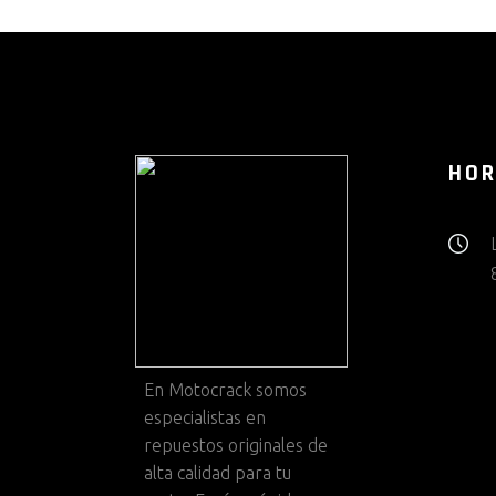
HOR
En
Motocrack
somos
especialistas en
repuestos originales de
alta calidad para tu