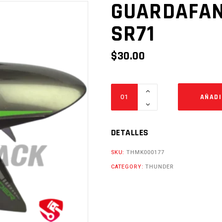
GUARDAFAN
SR71
$
30.00
GUARDAFANGO
AÑADI
DEL.
GR
VE
DETALLES
SR71
SKU:
THMK000177
Cantidad
CATEGORY:
THUNDER