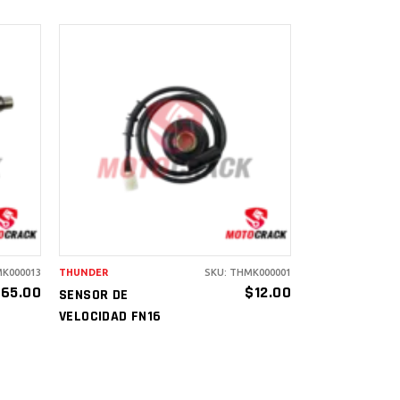
AÑADIR AL
CARRITO
MK000013
THUNDER
SKU: THMK000001
$
65.00
$
12.00
SENSOR DE
VELOCIDAD FN16