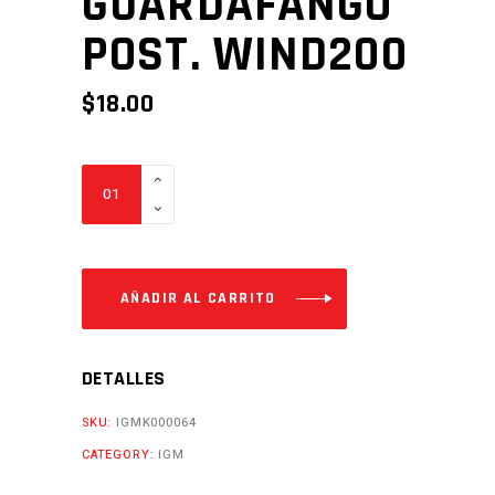
GUARDAFANGO
POST. WIND200
$
18.00
GUARDAFANGO
POST.
WIND200
Cantidad
AÑADIR AL CARRITO
DETALLES
SKU:
IGMK000064
CATEGORY:
IGM