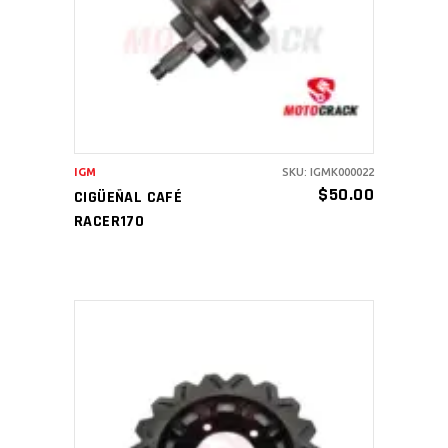
AÑADIR AL CARRITO
IGM
SKU: IGMK000022
$
50.00
CIGÜEÑAL CAFÉ
RACER170