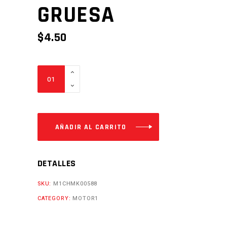
GRUESA
$
4.50
LLAVE
DE
GASOLINA
FX200
ROSCA
AÑADIR AL CARRITO
GRUESA
Cantidad
DETALLES
SKU:
M1CHMK00588
CATEGORY:
MOTOR1