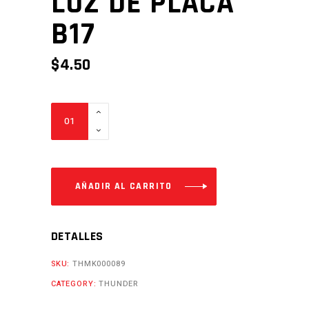
LUZ DE PLACA
B17
$
4.50
LUZ
DE
PLACA
B17
Cantidad
AÑADIR AL CARRITO
DETALLES
SKU:
THMK000089
CATEGORY:
THUNDER