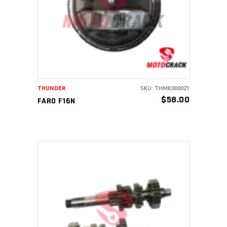
AÑADIR AL CARRITO
THUNDER
SKU: THMK000021
$
58.00
FARO F16N
AÑADIR AL CARRITO