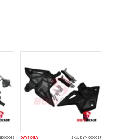
AÑADIR AL
CARRITO
MK000018
DAYTONA
SKU: DYMK000027