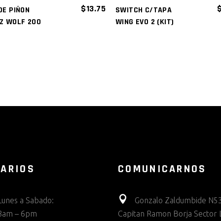
$
13.75
DE PIÑON
SWITCH C/TAPA
Z WOLF 200
WING EVO 2 (KIT)
ARIOS
COMUNICARNOS
Lunes a Sabado:
Gonzalo Zaldumbide N53
8am – 6pm
Capitan Ramon Borja Sector 