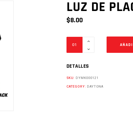
LUZ DE PLA
$
8.00
LUZ
AÑADI
DE
PLACA
WING
DETALLES
EVO200
SKU:
DYMK000121
Cantidad
CATEGORY:
DAYTONA