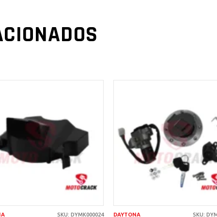
ACIONADOS
AÑADIR AL
AÑADIR AL
CARRITO
CARRITO
NA
SKU: DYMK000024
DAYTONA
SKU: DY