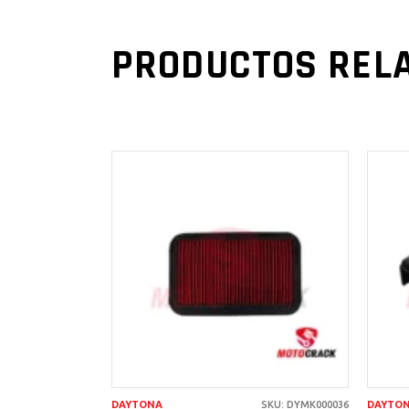
PRODUCTOS REL
AÑADIR AL
CARRITO
DAYTONA
SKU: DYMK000036
DAYTO