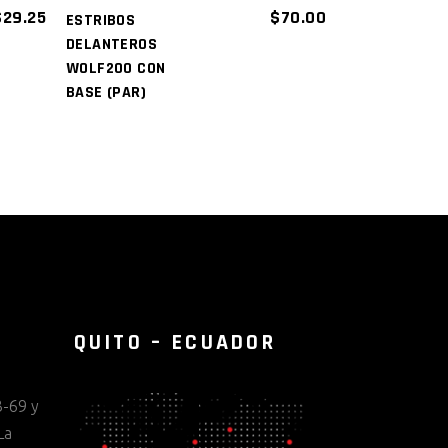
$
29.25
$
70.00
ESTRIBOS
DELANTEROS
WOLF200 CON
BASE (PAR)
QUITO – ECUADOR
-69 y
La