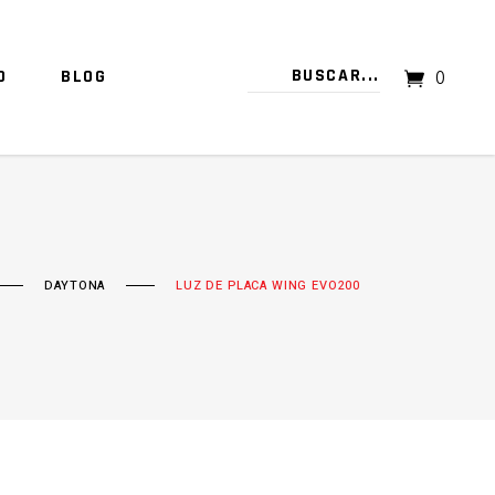
O
BLOG
0
TU CARRITO ESTÁ VACÍO.
DAYTONA
LUZ DE PLACA WING EVO200