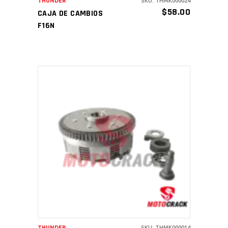
THUNDER
SKU: THMK000024
$
58.00
CAJA DE CAMBIOS
F16N
AÑADIR AL CARRITO
THUNDER
SKU: THMK000014