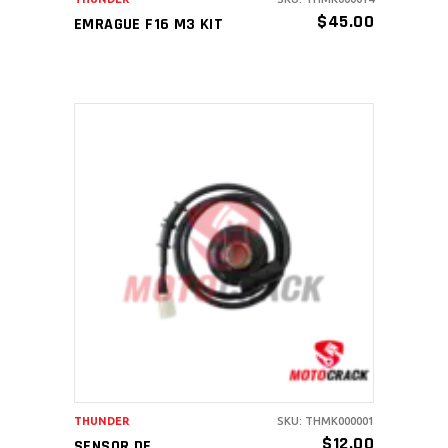
$
45.00
EMRAGUE F16 M3 KIT
AÑADIR AL CARRITO
THUNDER
SKU: THMK000001
$
12.00
SENSOR DE