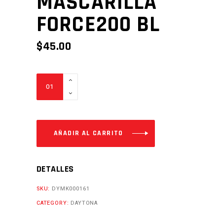
MASCARILLA
FORCE200 BL
$
45.00
MASCARILLA
FORCE200
BL
Cantidad
AÑADIR AL CARRITO
DETALLES
SKU:
DYMK000161
CATEGORY:
DAYTONA