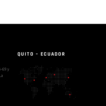
QUITO – ECUADOR
-69 y
La