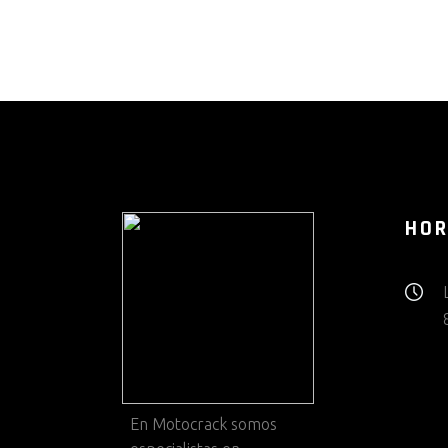
HOR
En
Motocrack
somos