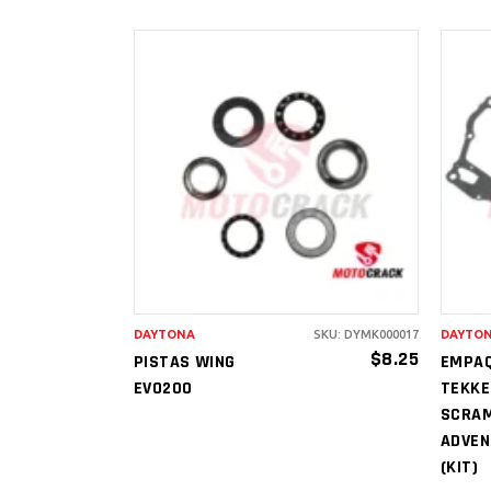
AÑADIR AL
CARRITO
DAYTONA
SKU: DYMK000017
DAYTO
$
8.25
PISTAS WING
EMPA
EVO200
TEKKE
SCRA
ADVEN
(KIT)