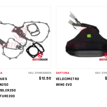
AÑADIR AL
AÑADIR AL
CARRITO
CARRITO
NA
SKU: DYMK000030
DAYTONA
SKU: DY
$
12.50
QUES
VELOCIMETRO
N250
WING EVO
MBLER250
TURE200