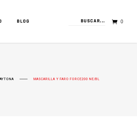
O
BLOG
0
TU CARRITO ESTÁ VACÍO.
AYTONA
MASCARILLA Y FARO FORCE200 NE/BL