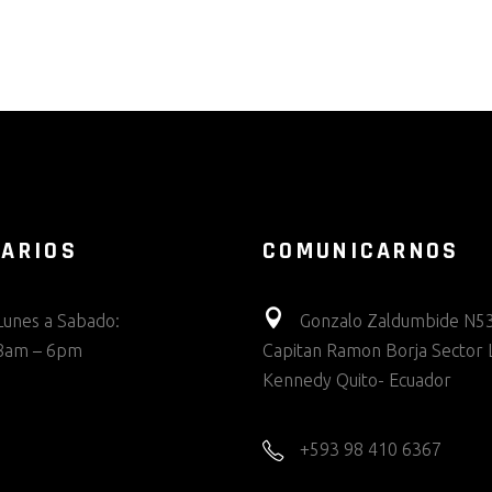
ARIOS
COMUNICARNOS
Lunes a Sabado:
Gonzalo Zaldumbide N53
8am – 6pm
Capitan Ramon Borja Sector 
Kennedy Quito- Ecuador
+593 98 410 6367