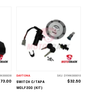
AÑADIR AL
CARRITO
MK000038
DAYTONA
SKU: DYMK000010
$
73.00
$
32.50
SWITCH C/TAPA
WOLF200 (KIT)