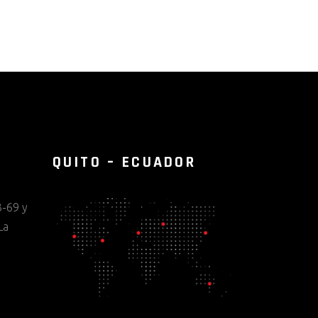
QUITO – ECUADOR
-69 y
La