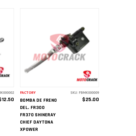
AÑADIR AL
CARRITO
MK000002
FACTORY
SKU: FBMK000009
$
12.50
$
25.00
BOMBA DE FRENO
DEL. FR300
FR370 SHINERAY
CHIEF DAYTONA
XPOWER