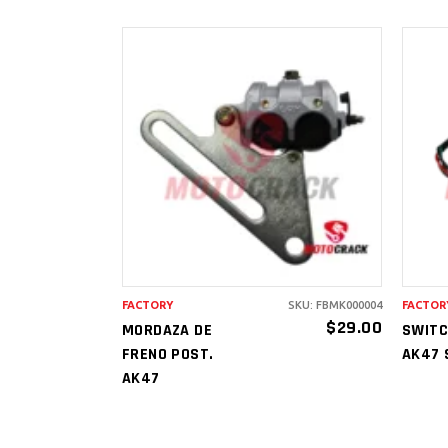
AÑADIR AL
CARRITO
FACTORY
SKU: FBMK000004
FACTOR
$
29.00
MORDAZA DE
SWITC
FRENO POST.
AK47 
AK47