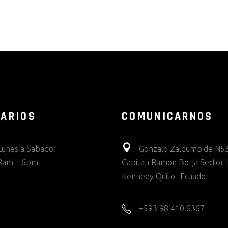
ARIOS
COMUNICARNOS
Lunes a Sabado:
Gonzalo Zaldumbide N53
8am – 6pm
Capitan Ramon Borja Sector 
Kennedy Quito- Ecuador
+593 98 410 6367