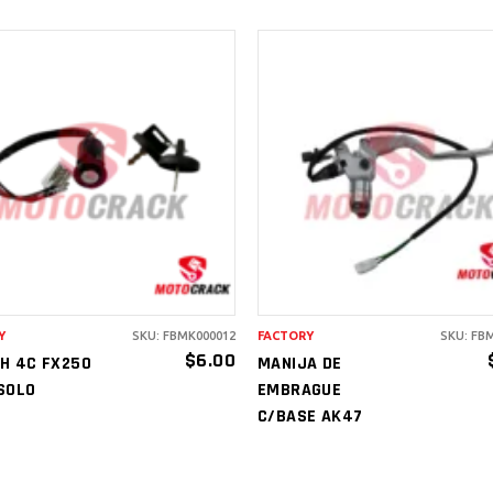
AÑADIR AL
AÑADIR AL
CARRITO
CARRITO
Y
SKU: FBMK000012
FACTORY
SKU: FB
$
6.00
H 4C FX250
MANIJA DE
SOLO
EMBRAGUE
C/BASE AK47