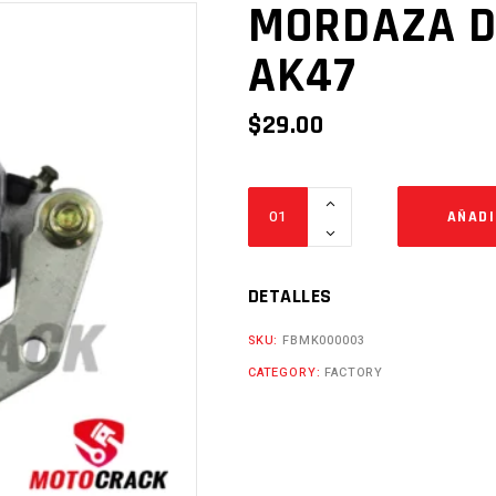
MORDAZA D
AK47
$
29.00
MORDAZA
AÑADI
DE
FRENO
DEL.
DETALLES
AK47
SKU:
FBMK000003
Cantidad
CATEGORY:
FACTORY