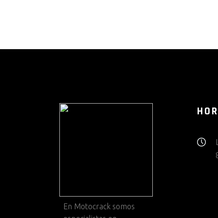
HOR
En
Motocrack
somos